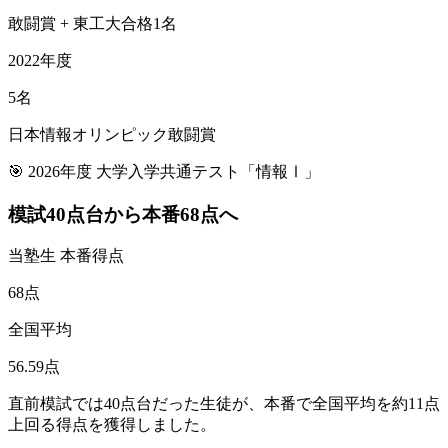
敢闘賞 + 東工大合格1名
2022年度
5名
日本情報オリンピック敢闘賞
🎯 2026年度 大学入学共通テスト「情報Ⅰ」
模試40点台から本番
68点
へ
当塾生 本番得点
68
点
全国平均
56.59
点
直前模試では40点台だった生徒が、本番で全国平均を約11点
上回る得点を獲得しました。