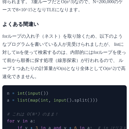
得られます。 3重ループだとO(n^3)なので、N=200,000のケ
ースで8×10^15となりTLEになります。
よくある間違い
forループの入れ子（ネスト）を取り除くため、以下のよう
なプログラムを書いている人が見受けられましたが、 listに
対してinを使って検索するのは、内部的にはforループを使っ
て前から順番に探す処理（線形探索）が行われるので、 ル
ープ１つあたりの計算量がO(n)となり全体としてO(n^2)で高
速化できません。
n 
=
int
(
input
(
)
)
a 
=
list
(
map
(
int
,
input
(
)
.
split
(
)
)
)
# これは O(N²) のまま！
for
 v 
in
 a
:
if
 v 
+
3
in
 a 
and
 v 
+
6
in
 a
:
# in はリスト