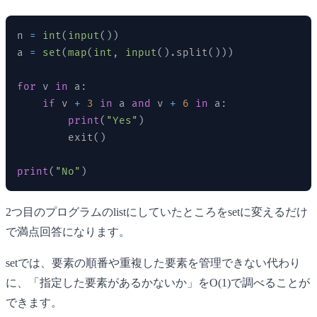
n 
=
int
(
input
(
)
)
a 
=
set
(
map
(
int
,
input
(
)
.
split
(
)
)
)
for
 v 
in
 a
:
if
 v 
+
3
in
 a 
and
 v 
+
6
in
 a
:
print
(
"Yes"
)
        exit
(
)
print
(
"No"
)
2つ目のプログラムのlistにしていたところをsetに変えるだけ
で満点回答になります。
setでは、要素の順番や重複した要素を管理できない代わり
に、「指定した要素があるかないか」をO(1)で調べることが
できます。