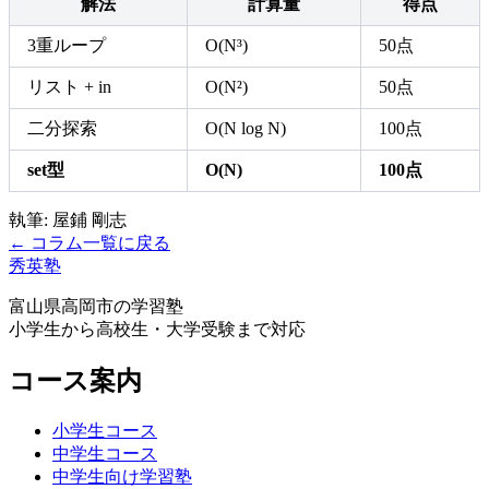
解法
計算量
得点
3重ループ
O(N³)
50点
リスト + in
O(N²)
50点
二分探索
O(N log N)
100点
set型
O(N)
100点
執筆: 屋鋪 剛志
← コラム一覧に戻る
秀英塾
富山県高岡市の学習塾
小学生から高校生・大学受験まで対応
コース案内
小学生コース
中学生コース
中学生向け学習塾