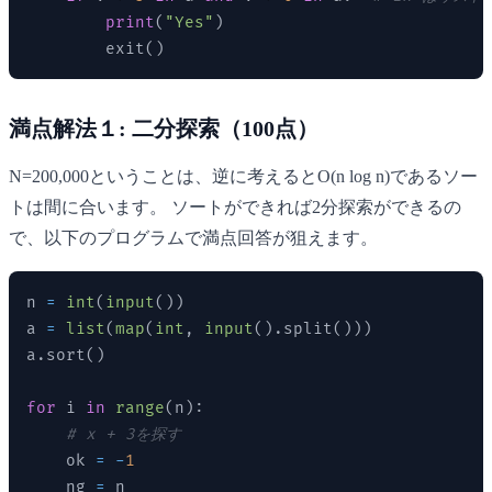
print
(
"Yes"
)
        exit
(
)
満点解法１: 二分探索（100点）
N=200,000ということは、逆に考えるとO(n log n)であるソー
トは間に合います。 ソートができれば2分探索ができるの
で、以下のプログラムで満点回答が狙えます。
n 
=
int
(
input
(
)
)
a 
=
list
(
map
(
int
,
input
(
)
.
split
(
)
)
)
a
.
sort
(
)
for
 i 
in
range
(
n
)
:
# x + 3を探す
    ok 
=
-
1
    ng 
=
 n
