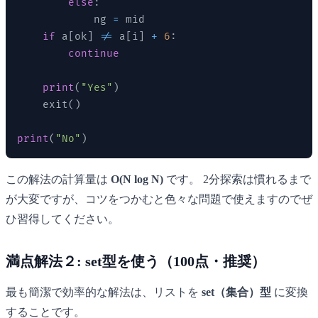
else
:
            ng 
=
 mid

if
 a
[
ok
]
!=
 a
[
i
]
+
6
:
continue
print
(
"Yes"
)
    exit
(
)
print
(
"No"
)
この解法の計算量は
O(N log N)
です。 2分探索は慣れるまで
が大変ですが、コツをつかむと色々な問題で使えますのでぜ
ひ習得してください。
満点解法２: set型を使う（100点・推奨）
最も簡潔で効率的な解法は、リストを
set（集合）型
に変換
することです。