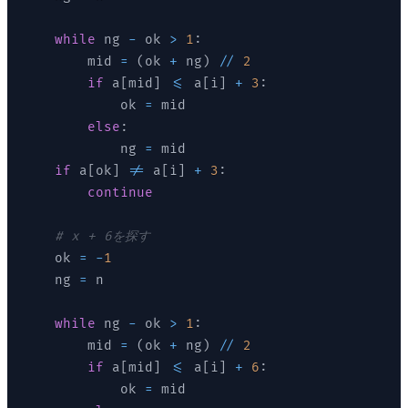
while
 ng 
-
 ok 
>
1
:
        mid 
=
(
ok 
+
 ng
)
//
2
if
 a
[
mid
]
<=
 a
[
i
]
+
3
:
            ok 
=
 mid

else
:
            ng 
=
 mid

if
 a
[
ok
]
!=
 a
[
i
]
+
3
:
continue
# x + 6を探す
    ok 
=
-
1
    ng 
=
 n

while
 ng 
-
 ok 
>
1
:
        mid 
=
(
ok 
+
 ng
)
//
2
if
 a
[
mid
]
<=
 a
[
i
]
+
6
:
            ok 
=
 mid
