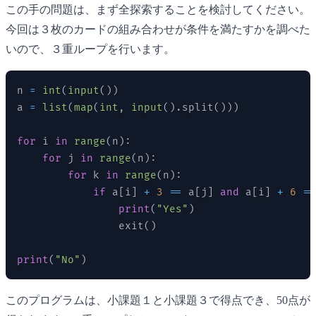
この手の問題は、まず全探索することを検討してください。
今回は３枚のカードの組み合わせが条件を満たすかを調べた
いので、３重ループを行います。
n 
=
int
(
input
(
)
)
a 
=
list
(
map
(
int
,
input
(
)
.
split
(
)
)
)
for
 i 
in
range
(
n
)
:
for
 j 
in
range
(
n
)
:
for
 k 
in
range
(
n
)
:
if
 a
[
i
]
+
3
==
 a
[
j
]
and
 a
[
i
]
+
6
==
print
(
"Yes"
)
                exit
(
)
print
(
"No"
)
このプログラムは、小課題１と小課題３で得点でき、50点が