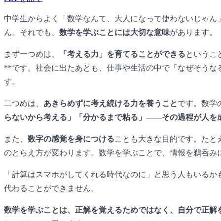
中学生からよく「数学なんて、大人になって使わないじゃん
ん。それでも、
数学を学ぶことには大切な意味
があります。
まず一つめは、
「考える力」を育てることができる
というこ
**です。社会に出たあとも、仕事や生活の中で「なぜそう
す。
二つめは、
あきらめずに考え続ける力を養うこと
です。数学
らないから考える」「分かるまで粘る」――その過程が人を
また、
数字の感覚を身につける
ことも大きな目的です。たとえ
のとらえ方が変わります。数学を学ぶことで、情報を鵜呑み
「計算はスマホがしてくれる時代なのに」と思う人もいるか
代わることができません。
数学を学ぶことは、正解を覚えるためではなく、自分で正解